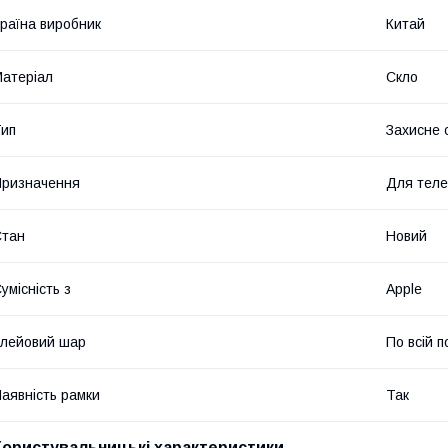
раїна виробник
Китай
атеріал
Скло
ип
Захисне 
ризначення
Для тел
Стан
Новий
умісність з
Apple
лейовий шар
По всій п
аявність рамки
Так
Користувальницькі характеристики