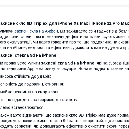
ахисне скло 9D Triplex для iPhone Xs Max і iPhone 11 Pro Max
Купуючи
захисні скла на Айфон
, ми захищаємо свій гаджет від безлі
одряпини, сколи – всі ці механічні дефекти не тільки псують зовні
ого експлуатації. Чи варто говорити про те, що подряпина на екран
кла на iPhone, недорогі та ефективні, дозволять вам не думати п
ахисні стекла 9
d
на
iPhone
и пропонуємо купити
захисні скла 9
d
на
iPhone
, які на сьогодні
ля телефонів Apple на ринку аксесуарів. Вони володіють такими 
 висока стійкість до ударів;
 опірність до подряпин, стирання;
 майже непомітні на смартфоні;
 точно підходять за формою до гаджету;
 легко встановлюються.
акож варто відзначити, що захисне скло 9D Triplex має дуже привабл
роцес установки захисного скла 9d настільки простий, що з ним вп
ходять серветки, які допомагають ефективно очистити екран пере