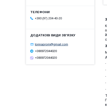
+380 (97) 204-40-20
З
п
й
с
tonnaprom@gmail.com
З
+380972044020
М
д
+380972044020
·
·
·
·
·
Т
П
в