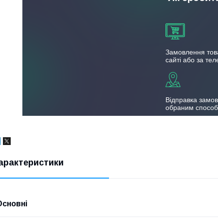
Замовлення тов
сайті або за те
Відправка замо
обраним спосо
арактеристики
Основні