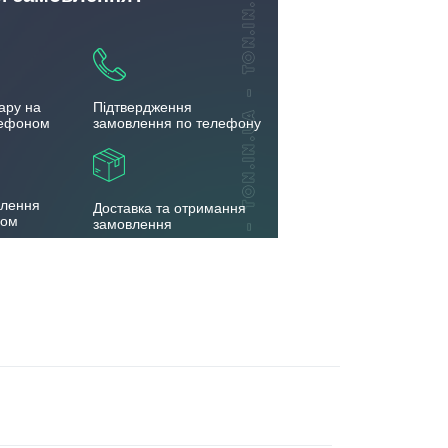
ару на
Підтвердження
лефоном
замовлення по телефону
влення
Доставка та отримання
бом
замовлення