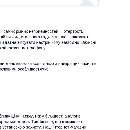
чі самих різних неприємностей. Потертості,
шній вигляд стильного гаджета, але і заважають
і здатна зіпсувати настрій кому завгодно. Захисні
ро збереження телефону.
шній день вважаються однією з найкращих захистів
важливими особливостями:
иву ціну, нижчу, ніж у більшості аналогів.
орається кожен. Тим більше, що в комплект
д установкою захисту. Наш інтернет-магазин