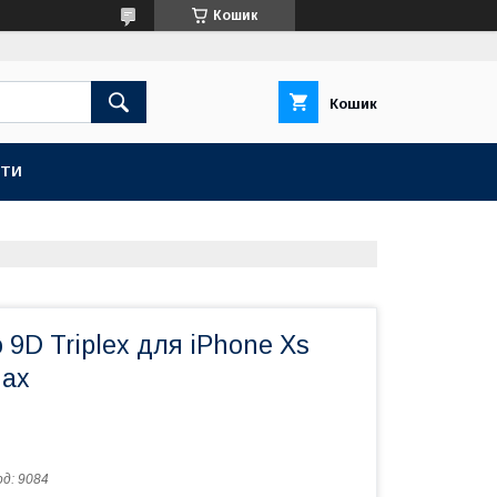
Кошик
Кошик
КТИ
 9D Triplex для iPhone Xs
Max
од:
9084