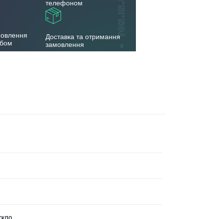
телефоном
мовлення
Доставка та отримання
обом
замовлення
скло