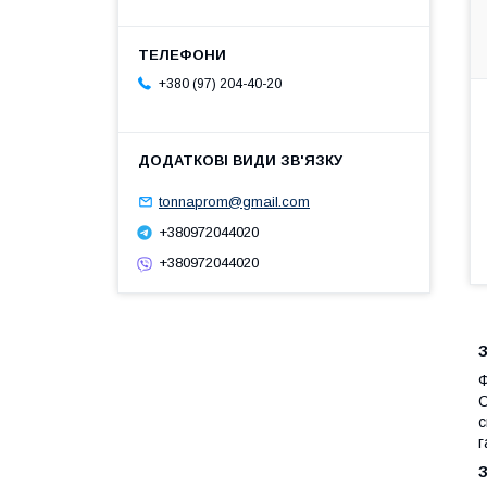
+380 (97) 204-40-20
tonnaprom@gmail.com
+380972044020
+380972044020
З
Ф
C
с
г
З