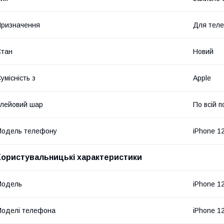
ризначення
Для тел
Стан
Новий
умісність з
Apple
лейовий шар
По всій п
Модель телефону
iPhone 1
Користувальницькі характеристики
Модель
iPhone 12
оделі телефона
iPhone 12