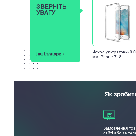
ЗВЕРНІТЬ
УВАГУ
Чохол ультратонкий 0
Інші товари
мм iPhone 7, 8
Як зробит
Замовлення тов
сайті або за те