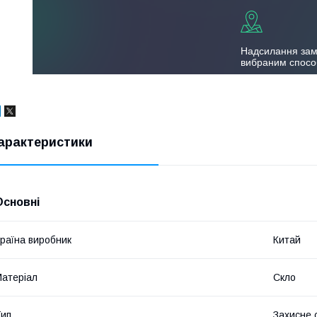
Надсилання за
вибраним спос
арактеристики
Основні
раїна виробник
Китай
атеріал
Скло
ип
Захисне 