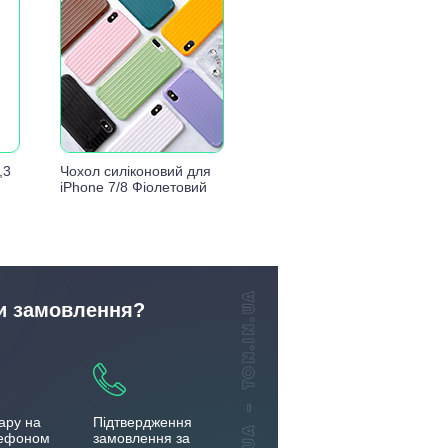
,3
Чохол силіконовий для
iPhone 7/8 Фіолетовий
и замовлення?
ару на
Підтвердження
лефоном
замовлення за