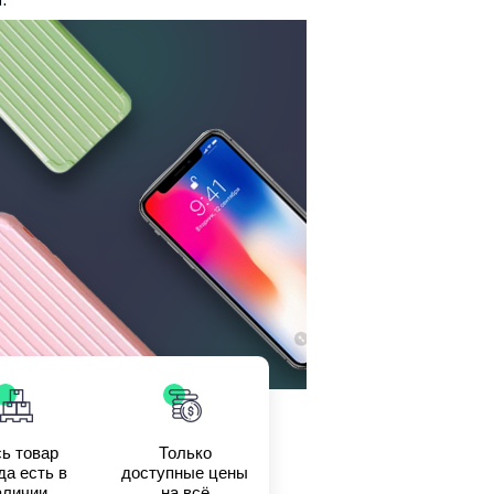
ь товар
Только
да есть в
доступные цены
аличии
на всё