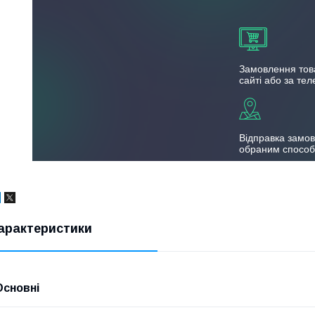
Замовлення тов
сайті або за те
Відправка замо
обраним спосо
арактеристики
Основні