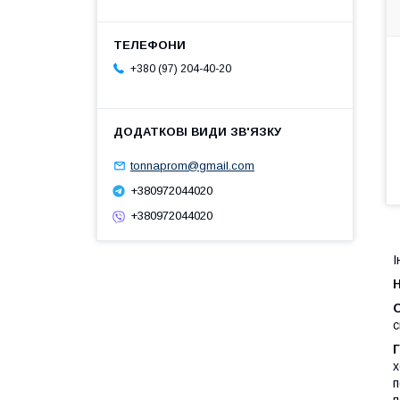
+380 (97) 204-40-20
tonnaprom@gmail.com
+380972044020
+380972044020
І
с
х
п
п