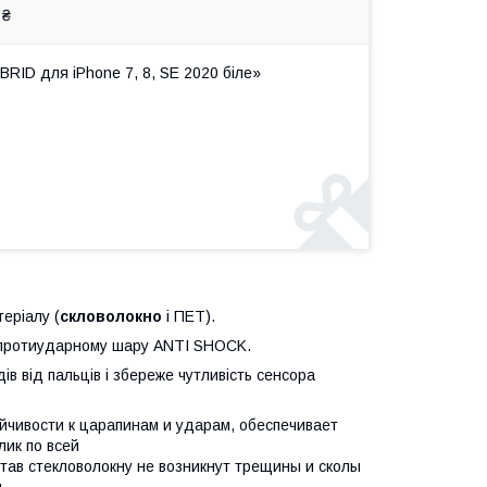
 ₴
RID для iPhone 7, 8, SE 2020 біле»
еріалу (
скловолокно
і ПЕТ).
 протиударному шару ANTI SHOCK.
ів від пальців і збереже чутливість сенсора
йчивости к царапинам и ударам, обеспечивает
лик по всей
тав стекловолокну не возникнут трещины и сколы
.