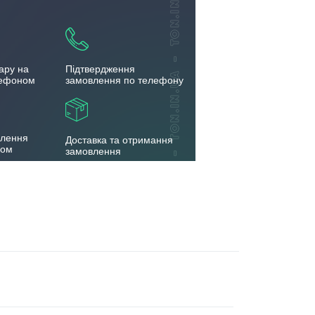
ару на
Підтвердження
лефоном
замовлення по телефону
влення
Доставка та отримання
бом
замовлення