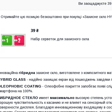
Ви заощаджуєте 39
Отримайте цю позицію безкоштовно при покупці «Захисне скло HYB
39 ₴
Набір серветок для захисного скла
нноваційна
гібридна
захисне скло, виготовлене з композитного мат
HYBRID GLASS
- надійно захищає екран від пошкоджень завдяки
OLEOPHOBIC COATING
- Олеофобне покриття запобігає появі слід
мартфона на 100%.
ГИБРИДНОЕ СТЕКЛО
имеет
максимально
высокую степень усто
орошую чувствительность к касанию и не влияет на сенсорный отк
оверхности дисплея. Благодаря инновационному входящему в сос
о краям. Стекло имеет предоставит максимальную степень защиты