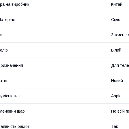
раїна виробник
Китай
атеріал
Скло
ип
Захисне 
олір
Білий
ризначення
Для тел
Стан
Новий
умісність з
Apple
лейовий шар
По всій п
аявність рамки
Так