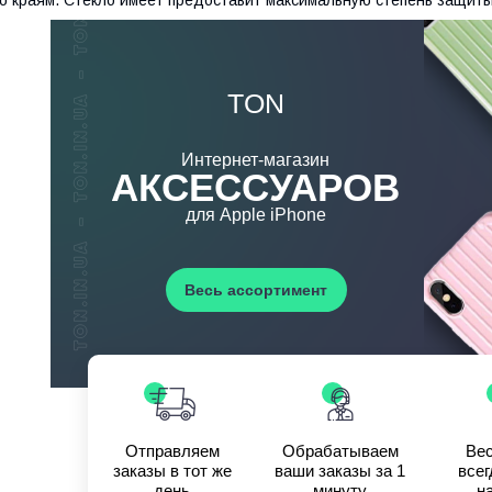
TON
Интернет-магазин
АКСЕССУАРОВ
для Apple iPhone
Весь ассортимент
Отправляем
Обрабатываем
Вес
заказы в тот же
ваши заказы за 1
всег
день
минуту
н