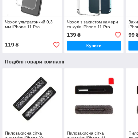
Чохол ультратонкий 0,3
Чохол з захистом камери
Захи
мм iPhone 11 Pro
та кутів iPhone 11 Pro
iPho
139
99
₴
119
₴
Купити
Подібні товари компанії
Пилозахисна сітка
Пилозахисна сітка
Пило
динаміка iPhone Xr
динаміка iPhone 11
дина