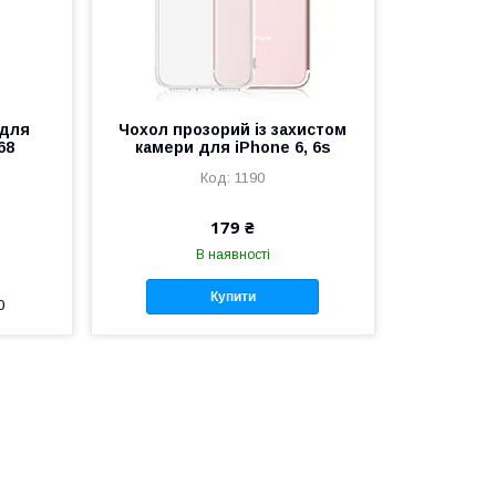
 для
Чохол прозорий із захистом
68
камери для iPhone 6, 6s
1190
179 ₴
В наявності
Купити
0