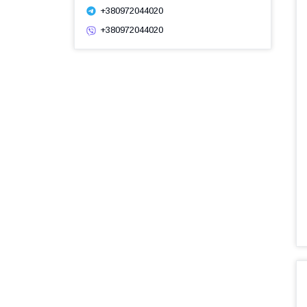
+380972044020
+380972044020