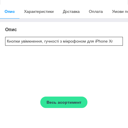
Опис
Характеристики
Доставка
Оплата
Умови п
Опис
Кнопки увімкнення, гучності з мікрофоном для iPhone Xr
TON
Інтернет-магазин
АКСЕСУАРІВ
для Apple iPhone
Весь асортимент