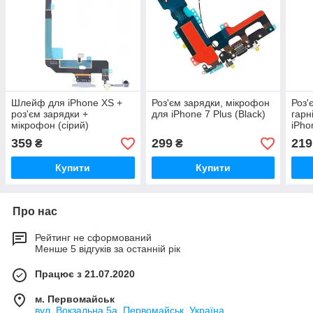
Шлейф для iPhone XS +
Роз'єм зарядки, мікрофон
Роз'
роз'єм зарядки +
для iPhone 7 Plus (Black)
гарн
мікрофон (сірий)
iPho
359
299
219
₴
₴
Купити
Купити
Про нас
Рейтинг не сформований
Менше 5 відгуків за останній рік
Працює з 21.07.2020
м. Первомайськ
вул. Вокзальна 5а, Первомайськ, Україна