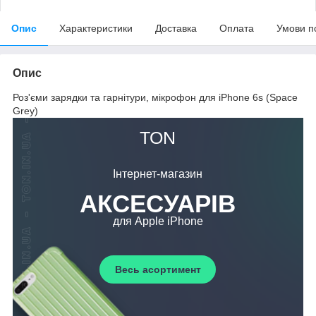
Опис
Характеристики
Доставка
Оплата
Умови п
Опис
Роз'єми зарядки та гарнітури, мікрофон для iPhone 6s (Space
Grey)
ТОN
Інтернет-магазин
АКСЕСУАРІВ
для Apple iPhone
Весь асортимент