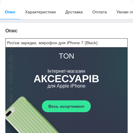
Опис
Характеристики
Доставка
Оплата
Умови п
Опис
Роз'єм зарядки, мікрофон для iPhone 7 (Black)
TON
Інтернет-магазин
АКСЕСУАРІВ
для Apple iPhone
Весь асортимент