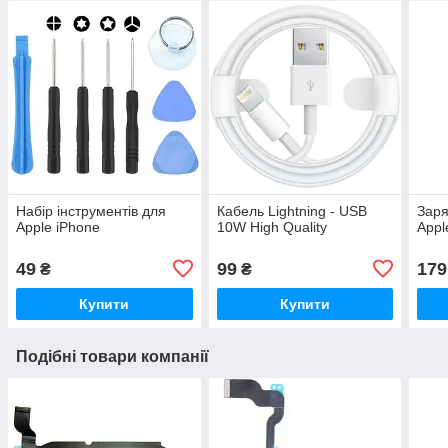
Набір інструментів для
Кабель Lightning - USB
Заря
Apple iPhone
10W High Quality
Appl
49
99
179
₴
₴
Купити
Купити
Подібні товари компанії