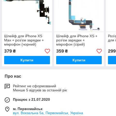
Шлейф для iPhone XS
Шлейф для iPhone XS +
Роз'
Max + роз'єм зарядки +
роз'єм зарядки +
для 
мікрофон (чорний)
мікрофон (сірий)
379
359
299
₴
₴
Купити
Купити
Про нас
Рейтинг не сформований
Менше 5 відгуків за останній рік
Працює з 21.07.2020
м. Первомайськ
вул. Вокзальна 5а, Первомайськ, Україна