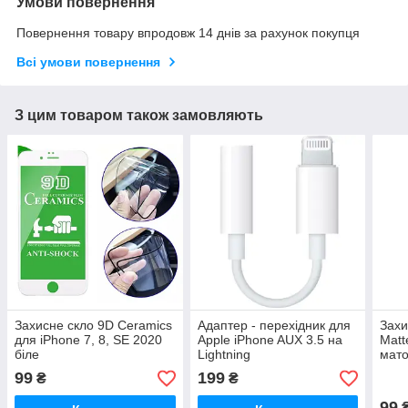
Умови повернення
Повернення товару впродовж 14 днів за рахунок покупця
Всі умови повернення
З цим товаром також замовляють
Захисне скло 9D Ceramics
Адаптер - перехідник для
Захи
для iPhone 7, 8, SE 2020
Apple iPhone AUX 3.5 на
Matt
біле
Lightning
мато
99
199
₴
₴
99