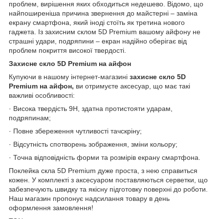
проблем, вирішення яких обходиться недешево. Відомо, що
найпоширеніша причина звернення до майстерні – заміна
екрану смартфона, який іноді стоїть як третина нового
гаджета. Із захисним склом 5D Premium вашому айфону не
страшні удари, подряпини – екран надійно оберігає від
проблем покриття високої твердості.
Захисне скло 5D Premium на айфон
Купуючи в нашому інтернет-магазині
захисне скло 5D
Premium на айфон,
ви отримуєте аксесуар, що має такі
важливі особливості:
· Висока твердість 9H, здатна протистояти ударам,
подряпинам;
· Повне збереження чутливості тачскріну;
· Відсутність спотворень зображення, зміни кольору;
· Точна відповідність форми та розмірів екрану смартфона.
Поклейка скла 5D Premium дуже проста, з нею справиться
кожен. У комплекті з аксесуаром поставляються серветки, що
забезпечують швидку та якісну підготовку поверхні до роботи.
Наш магазин пропонує надсилання товару в день
оформлення замовлення!