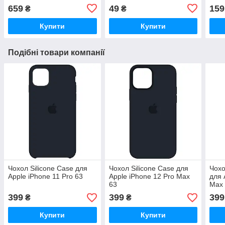
659
49
159
₴
₴
Купити
Купити
Подібні товари компанії
Чохол Silicone Case для
Чохол Silicone Case для
Чохо
Apple iPhone 11 Pro 63
Apple iPhone 12 Pro Max
для 
63
Max
399
399
399
₴
₴
Купити
Купити