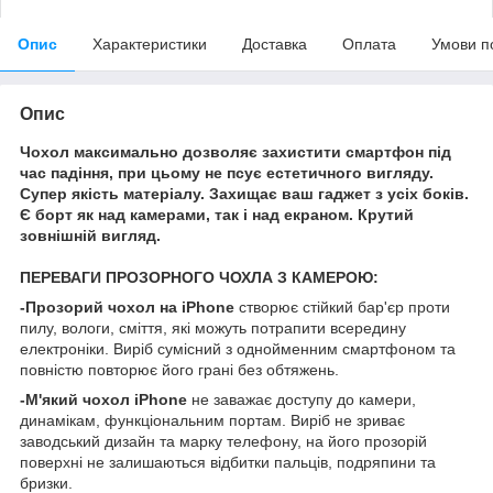
Опис
Характеристики
Доставка
Оплата
Умови п
Опис
Чохол максимально дозволяє захистити смартфон під
час падіння, при цьому не псує естетичного вигляду.
Супер якість матеріалу. Захищає ваш гаджет з усіх боків.
Є борт як над камерами, так і над екраном. Крутий
зовнішній вигляд.
ПЕРЕВАГИ ПРОЗОРНОГО ЧОХЛА З КАМЕРОЮ:
-Прозорий чохол на iPhone
створює стійкий бар'єр проти
пилу, вологи, сміття, які можуть потрапити всередину
електроніки. Виріб сумісний з однойменним смартфоном та
повністю повторює його грані без обтяжень.
-М'який чохол iPhone
не заважає доступу до камери,
динамікам, функціональним портам. Виріб не зриває
заводський дизайн та марку телефону, на його прозорій
поверхні не залишаються відбитки пальців, подряпини та
бризки.