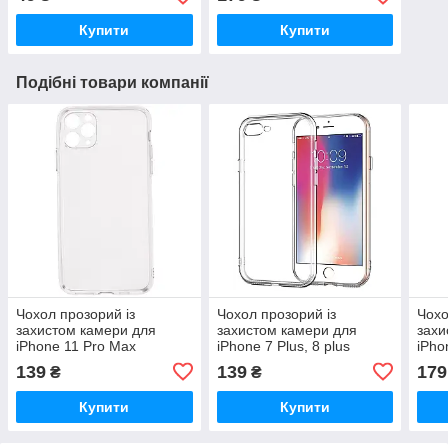
Купити
Купити
Подібні товари компанії
Чохол прозорий із
Чохол прозорий із
Чохо
захистом камери для
захистом камери для
захи
iPhone 11 Pro Max
iPhone 7 Plus, 8 plus
iPho
139
139
179
₴
₴
Купити
Купити