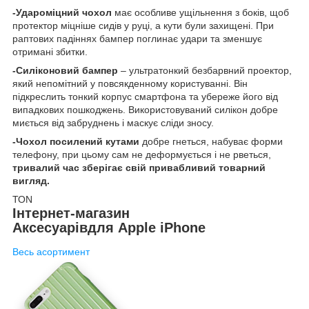
-Удароміцний чохол
має особливе ущільнення з боків, щоб
протектор міцніше сидів у руці, а кути були захищені. При
раптових падіннях бампер поглинає удари та зменшує
отримані збитки.
-Силіконовий бампер
– ультратонкий безбарвний проектор,
який непомітний у повсякденному користуванні. Він
підкреслить тонкий корпус смартфона та убереже його від
випадкових пошкоджень. Використовуваний силікон добре
миється від забруднень і маскує сліди зносу.
-Чохол посилений кутами
добре гнеться, набуває форми
телефону, при цьому сам не деформується і не рветься,
тривалий час зберігає свій привабливий товарний
вигляд.
ТОN
Інтернет-магазин
Аксесуарів
для Apple iPhone
Весь асортимент