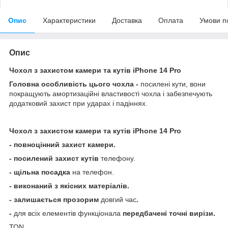
Опис
Характеристики
Доставка
Оплата
Умови п
Опис
Чохол з захистом камери та кутів iPhone
14 Pro
Головна особливість цього чохла -
посилені кути, вони
покращують амортизаційні властивості чохла і забезпечують
додатковий захист при ударах і падіннях.
Чохол з захистом камери та кутів iPhone
14 Pro
- повноцінний захист камери.
- посилений захист кутів
телефону.
- щільна посадка
на телефон.
- виконаний з якісних матеріалів.
- залишається прозорим
довгий час
.
-
для всіх елементів функціонала
передбачені точні вирізи.
ТОN