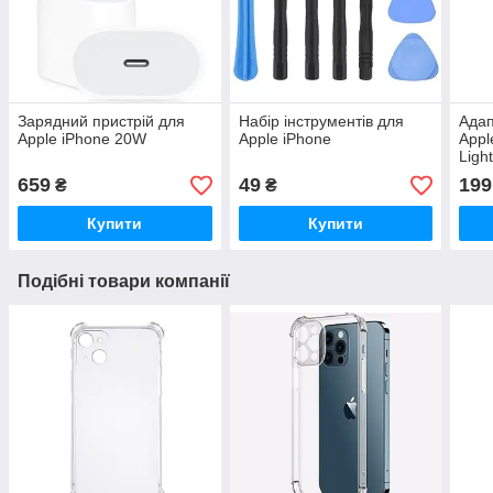
Зарядний пристрій для
Набір інструментів для
Адап
Apple iPhone 20W
Apple iPhone
Appl
Ligh
659
49
199
₴
₴
Купити
Купити
Подібні товари компанії